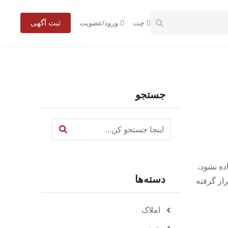
ثبت آگهی
چت
ورود/عضویت
جستجو
ده نشود،
دسته‌ها
ار گرفته
املاک