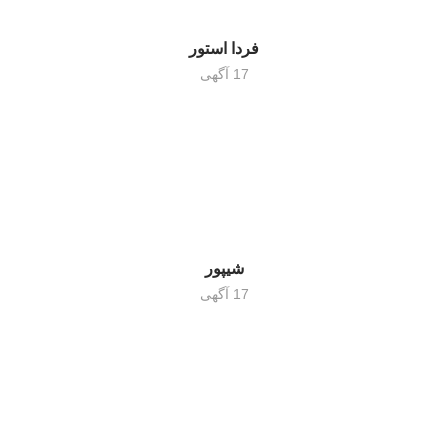
فردا استور
17 آگهی
شیپور
17 آگهی